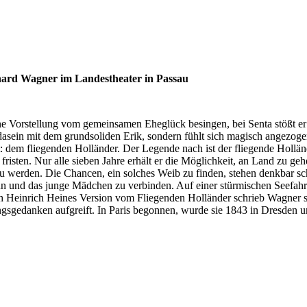
hard Wagner im Landestheater in Passau
e Vorstellung vom gemeinsamen Eheglück besingen, bei Senta stößt er 
asein mit dem grundsoliden Erik, sondern fühlt sich magisch angezog
t: dem fliegenden Holländer. Der Legende nach ist der fliegende Hollä
fristen. Nur alle sieben Jahre erhält er die Möglichkeit, an Land zu ge
 zu werden. Die Chancen, ein solches Weib zu finden, stehen denkbar s
nn und das junge Mädchen zu verbinden. Auf einer stürmischen Seefah
 Heinrich Heines Version vom Fliegenden Holländer schrieb Wagner se
ungsgedanken aufgreift. In Paris begonnen, wurde sie 1843 in Dresden u