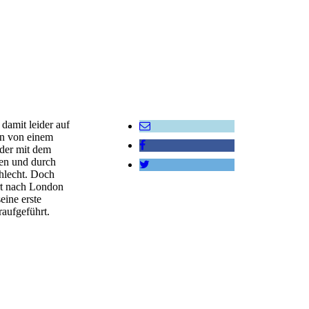
damit leider auf
en von einem
nder mit dem
hen und durch
chlecht. Doch
rt nach London
ine erste
raufgeführt.