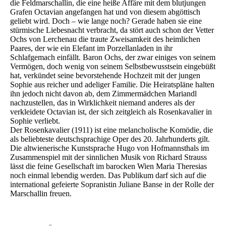
die Feldmarschallin, die eine heiße Affäre mit dem blutjungen
Grafen Octavian angefangen hat und von diesem abgöttisch
geliebt wird. Doch – wie lange noch? Gerade haben sie eine
stürmische Liebesnacht verbracht, da stört auch schon der Vetter
Ochs von Lerchenau die traute Zweisamkeit des heimlichen
Paares, der wie ein Elefant im Porzellanladen in ihr
Schlafgemach einfällt. Baron Ochs, der zwar einiges von seinem
Vermögen, doch wenig von seinem Selbstbewusstsein eingebüßt
hat, verkündet seine bevorstehende Hochzeit mit der jungen
Sophie aus reicher und adeliger Familie. Die Heiratspläne halten
ihn jedoch nicht davon ab, dem Zimmermädchen Mariandl
nachzustellen, das in Wirklichkeit niemand anderes als der
verkleidete Octavian ist, der sich zeitgleich als Rosenkavalier in
Sophie verliebt.
Der Rosenkavalier (1911) ist eine melancholische Komödie, die
als beliebteste deutschsprachige Oper des 20. Jahrhunderts gilt.
Die altwienerische Kunstsprache Hugo von Hofmannsthals im
Zusammenspiel mit der sinnlichen Musik von Richard Strauss
lässt die feine Gesellschaft im barocken Wien Maria Theresias
noch einmal lebendig werden. Das Publikum darf sich auf die
international gefeierte Sopranistin Juliane Banse in der Rolle der
Marschallin freuen.