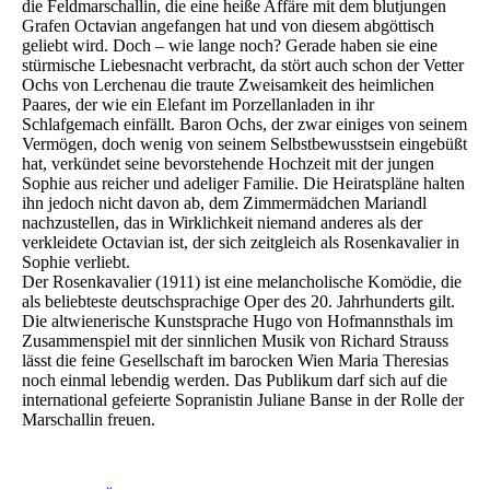
die Feldmarschallin, die eine heiße Affäre mit dem blutjungen
Grafen Octavian angefangen hat und von diesem abgöttisch
geliebt wird. Doch – wie lange noch? Gerade haben sie eine
stürmische Liebesnacht verbracht, da stört auch schon der Vetter
Ochs von Lerchenau die traute Zweisamkeit des heimlichen
Paares, der wie ein Elefant im Porzellanladen in ihr
Schlafgemach einfällt. Baron Ochs, der zwar einiges von seinem
Vermögen, doch wenig von seinem Selbstbewusstsein eingebüßt
hat, verkündet seine bevorstehende Hochzeit mit der jungen
Sophie aus reicher und adeliger Familie. Die Heiratspläne halten
ihn jedoch nicht davon ab, dem Zimmermädchen Mariandl
nachzustellen, das in Wirklichkeit niemand anderes als der
verkleidete Octavian ist, der sich zeitgleich als Rosenkavalier in
Sophie verliebt.
Der Rosenkavalier (1911) ist eine melancholische Komödie, die
als beliebteste deutschsprachige Oper des 20. Jahrhunderts gilt.
Die altwienerische Kunstsprache Hugo von Hofmannsthals im
Zusammenspiel mit der sinnlichen Musik von Richard Strauss
lässt die feine Gesellschaft im barocken Wien Maria Theresias
noch einmal lebendig werden. Das Publikum darf sich auf die
international gefeierte Sopranistin Juliane Banse in der Rolle der
Marschallin freuen.