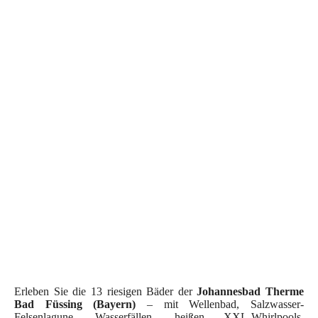
Thermal-Wellenbad-Johannesbad
Erleben Sie die 13 riesigen Bäder der
Johannesbad Therme
Bad Füssing (Bayern)
– mit Wellenbad, Salzwasser-
Felsenlagune, Wasserfällen, heißen XXL-Whirlpools,