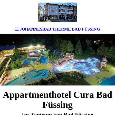
JOHANNESBAD THERME BAD FÜSSING
Appartmenthotel Cura Bad
Füssing
Im Zentrum von Bad Füssing