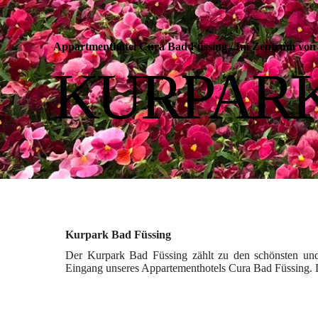
Appartmenthotel Cura Bad Füssing
/
Im Zentrum von 
KURPARK
Kurpark Bad Füssing
Der Kurpark Bad Füssing zählt zu den schönsten und 
Eingang unseres Appartementhotels Cura Bad Füssing. 